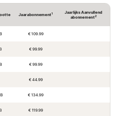
Jaarlijks Aanvullend
1
ootte
Jaarabonnement
2
abonnement
B
€ 109.99
B
€ 99.99
B
€ 99.99
€ 44.99
GB
€ 134.99
B
€ 119.99