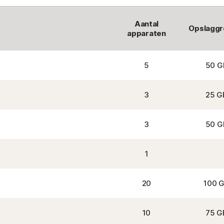
Aantal
Opslaggr
apparaten
5
50 G
3
25 G
3
50 G
1
20
100 
10
75 G