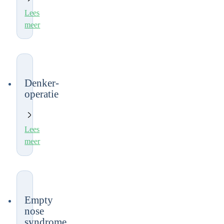
Lees
meer
Denker-
operatie
Lees
meer
Empty
nose
syndrome