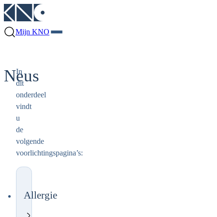
Mijn KNO
Neus
In
dit
onderdeel
vindt
u
de
volgende
voorlichtingspagina’s:
Allergie