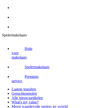
Spelermakelaars
Hulp
voor
makelaars
Spelermakelaars
Premium
service
Laatste transfers
Geruchtenmolen
Alle nieuwsartikelen
What's my value?
Meest waardevolle spelers ter wereld
Meest waardevolle spelers Eredivisie
Forum Marktwaarden
Transfervrije spelers
Aflopende contracten
Wedden
Spelermakelaars