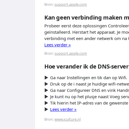
Bron:
support.apple.com
Kan geen verbinding maken me
Probeer eerst deze oplossingen Controleer
geïnstalleerd. Herstart het apparaat. Je 
verbinding met een ander netwerk om na t
Lees verder »
Bron:
support.apple.com
Hoe verander ik de DNS-server
Ga naar Instellingen en tik dan op Wifi.
Druk op de i naast je huidige wifi-netwe
Ga naar Configureer DNS en vink Hand
Je kunt nu op het plusje naast Voeg ser
Tik hierin het IP-adres van de gewenste
Lees verder »
Bron:
www.iculture.nl