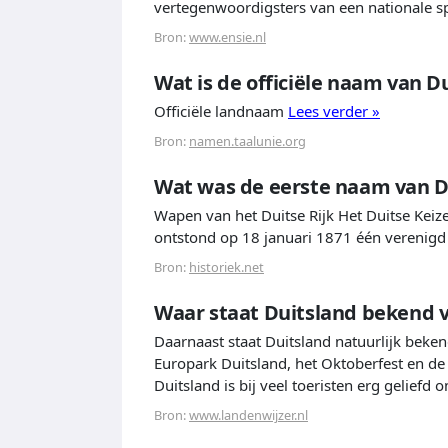
vertegenwoordigsters van een nationale s
Bron:
www.ensie.nl
Wat is de officiële naam van D
Officiële landnaam
Lees verder »
Bron:
namen.taalunie.org
Wat was de eerste naam van D
Wapen van het Duitse Rijk Het Duitse Keize
ontstond op 18 januari 1871 één verenigd 
Bron:
historiek.net
Waar staat Duitsland bekend 
Daarnaast staat Duitsland natuurlijk beken
Europark Duitsland, het Oktoberfest en de
Duitsland is bij veel toeristen erg geliefd
Bron:
www.landenwijzer.nl