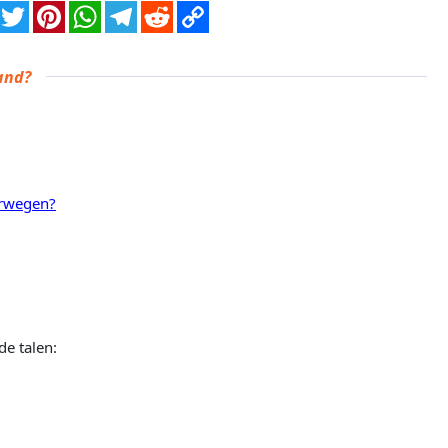
and?
orwegen?
de talen: