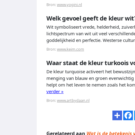
Bron:
www.yogini.nl
Welk gevoel geeft de kleur wit
Wit symboliseert vrede, helderheid, zuive
lichtspectrum van wit uit veel verschille
goddelijkheid en perfectie. Westerse cult
Bron:
www.keim.com
Waar staat de kleur turkoois v
De kleur turquoise activeert het bewustzij
menging van blauw en groen evenwichtig is.
helpt om het leven te nemen zoals het kom
verder »
Bron:
www.artbydaan.nl
Gerelateerd aan
Wat is de betekenis 