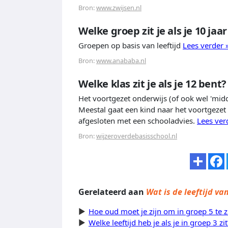
Bron:
www.zwijsen.nl
Welke groep zit je als je 10 jaa
Groepen op basis van leeftijd
Lees verder 
Bron:
www.anababa.nl
Welke klas zit je als je 12 bent?
Het voortgezet onderwijs (of ook wel 'midd
Meestal gaat een kind naar het voortgezet 
afgesloten met een schooladvies.
Lees ver
Bron:
wijzeroverdebasisschool.nl
Gerelateerd aan
Wat is de leeftijd va
Hoe oud moet je zijn om in groep 5 te z
Welke leeftijd heb je als je in groep 3 zit