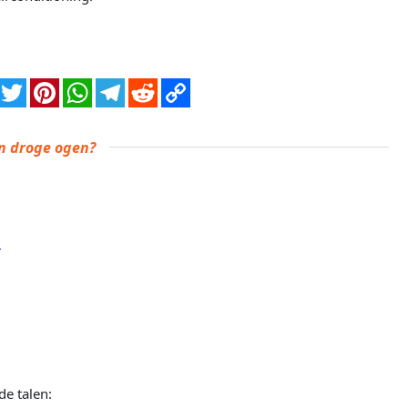
an droge ogen?
?
de talen: