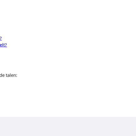
?
elt?
de talen: