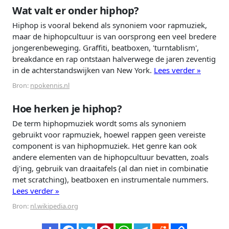
Wat valt er onder hiphop?
Hiphop is vooral bekend als synoniem voor rapmuziek,
maar de hiphopcultuur is van oorsprong een veel bredere
jongerenbeweging. Graffiti, beatboxen, 'turntablism',
breakdance en rap ontstaan halverwege de jaren zeventig
in de achterstandswijken van New York.
Lees verder »
Bron:
npokennis.nl
Hoe herken je hiphop?
De term hiphopmuziek wordt soms als synoniem
gebruikt voor rapmuziek, hoewel rappen geen vereiste
component is van hiphopmuziek. Het genre kan ook
andere elementen van de hiphopcultuur bevatten, zoals
dj'ing, gebruik van draaitafels (al dan niet in combinatie
met scratching), beatboxen en instrumentale nummers.
Lees verder »
Bron:
nl.wikipedia.org