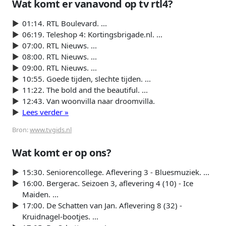
Wat komt er vanavond op tv rtl4?
01:14. RTL Boulevard. ...
06:19. Teleshop 4: Kortingsbrigade.nl. ...
07:00. RTL Nieuws. ...
08:00. RTL Nieuws. ...
09:00. RTL Nieuws. ...
10:55. Goede tijden, slechte tijden. ...
11:22. The bold and the beautiful. ...
12:43. Van woonvilla naar droomvilla.
Lees verder »
Bron:
www.tvgids.nl
Wat komt er op ons?
15:30. Seniorencollege. Aflevering 3 - Bluesmuziek. ...
16:00. Bergerac. Seizoen 3, aflevering 4 (10) - Ice
Maiden. ...
17:00. De Schatten van Jan. Aflevering 8 (32) -
Kruidnagel-bootjes. ...