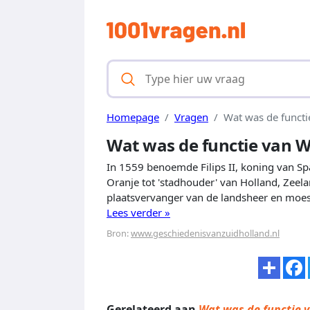
Homepage
Vragen
Wat was de functi
Wat was de functie van W
In 1559 benoemde Filips II, koning van Sp
Oranje tot 'stadhouder' van Holland, Zeel
plaatsvervanger van de landsheer en moes
Lees verder »
Bron:
www.geschiedenisvanzuidholland.nl
Gerelateerd aan
Wat was de functie 