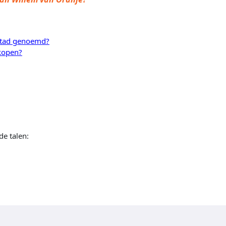
stad genoemd?
kopen?
de talen: