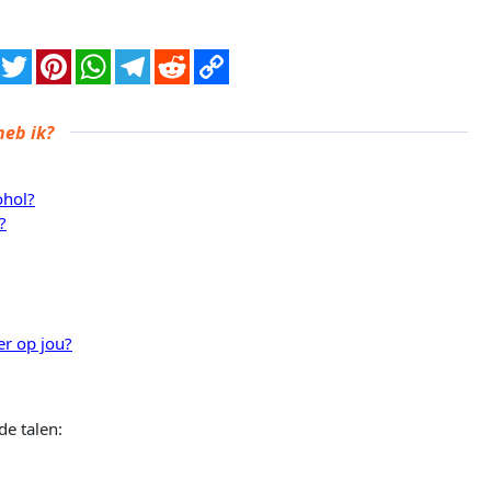
eb ik?
ohol?
?
er op jou?
de talen: