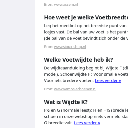
Bron:
www.assem.nl
Hoe weet je welke Voetbreedte
Leg het meetlint op het breedste punt van
losjes vast. De bal van uw voet is het punt
(de bal van de voet bevindt zich onder de 
Bron:
www.sioux-shop.nl
Welke Voetwijdte heb ik?
De wijdteaanduiding begint bij Wijdte F (di
model). Schoenwijdte F : Voor smalle voet
Voor iets bredere voeten.
Lees verder »
Bron:
www.vamos-schoenen.nl
Wat is Wijdte K?
F½ en G (normale leest); H en H½ (brede lee
schoen in onze webshop niets vermeld staa
G breedte valt.
Lees verder »