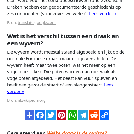
stal , werd voor het eerst opgeschreven rond 2700 v.Chr.
Draken hebben een gedocumenteerde geschiedenis op
zes continenten (voor zover wij weten).
Lees verder »
Bron:
translate.google.com
Wat is het verschil tussen een draak en
een wyvern?
De wyvern wordt meestal staand afgebeeld en lijkt op de
normale Europese draak, maar er zijn verschillen. De
wyvern heeft maar twee poten, wat het meer op een
vogel doet lijken. Die poten worden dan ook vaak als
vogelpoten afgebeeld. Het beest kan vuur spuwen en
heeft een gevorkte staart of een slangenstaart.
Lees
verder »
Bron:
nl.wikipedia.org
Gerelateerd aan
Welke draak is de oudste?