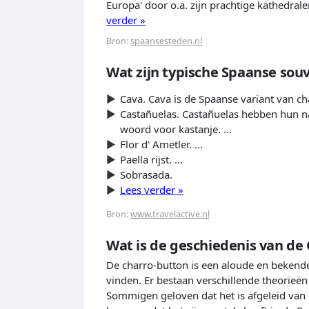
Europa' door o.a. zijn prachtige kathedral
verder »
Bron:
spaansesteden.nl
Wat zijn typische Spaanse sou
Cava. Cava is de Spaanse variant van ch
Castañuelas. Castañuelas hebben hun n
woord voor kastanje. ...
Flor d' Ametler. ...
Paella rijst. ...
Sobrasada.
Lees verder »
Bron:
www.travelactive.nl
Wat is de geschiedenis van de
De charro-button is een aloude en bekende
vinden. Er bestaan ​​verschillende theorie
Sommigen geloven dat het is afgeleid van 