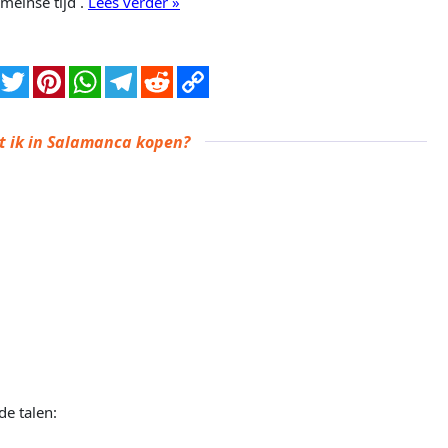
meinse tijd .
Lees verder »
t ik in Salamanca kopen?
de talen: