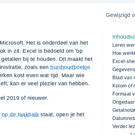
Gewijzigd 
Inhouds
icrosoft. Het is onderdeel van het
Leren wer
k in zit. Excel is bedoeld om 'op
Hoe werkt
 getallen bij te houden. Dit maakt het
Excel-she
istratie, zoals een
huishoudboekje
Gegevens 
erken kost even wat tijd. Maar wie
Blad van
ft, kan er veel plezier van hebben.
Kolom of r
Formaat v
cel 2019 of nieuwer.
Ongedaa
Getalnota
f
op de taakbalk
staat, open je het
Datumnota
Verder le
L