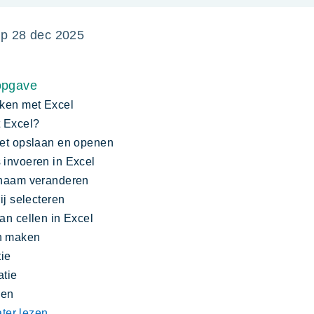
op
28 dec 2025
opgave
ken met Excel
 Excel?
et opslaan en openen
invoeren in Excel
 naam veranderen
ij selecteren
an cellen in Excel
n maken
tie
tie
zen
ater lezen