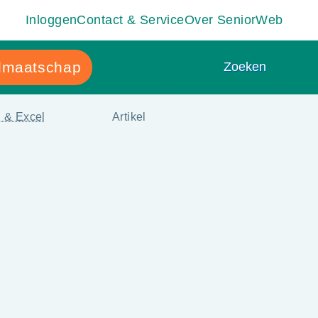
Inloggen
Contact & Service
Over SeniorWeb
dmaatschap
Zoeken
Zoeken
 & Excel
Artikel