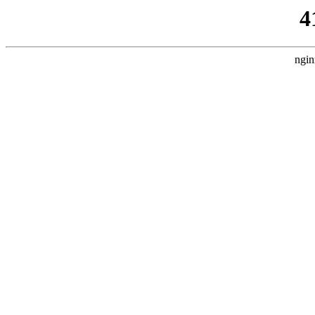
4
ngin