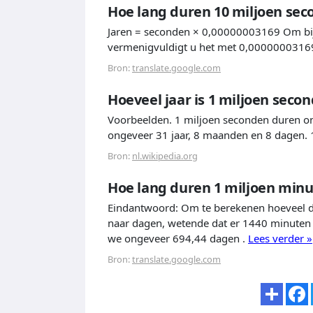
Hoe lang duren 10 miljoen se
Jaren = seconden × 0,00000003169 Om bij
vermenigvuldigt u het met 0,00000003169, 
Bron:
translate.google.com
Hoeveel jaar is 1 miljoen seco
Voorbeelden. 1 miljoen seconden duren on
ongeveer 31 jaar, 8 maanden en 8 dagen. 1
Bron:
nl.wikipedia.org
Hoe lang duren 1 miljoen minu
Eindantwoord: Om te berekenen hoeveel d
naar dagen, wetende dat er 1440 minuten i
we ongeveer 694,44 dagen .
Lees verder »
Bron:
translate.google.com