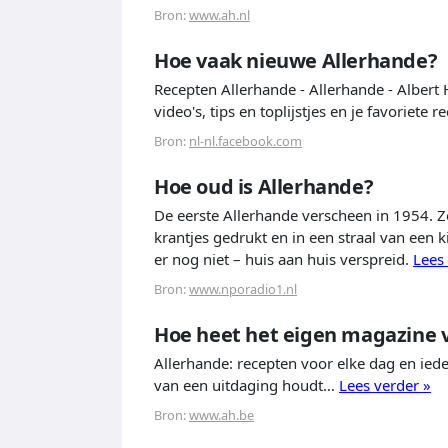
Bron:
www.ah.nl
Hoe vaak nieuwe Allerhande?
Recepten Allerhande - Allerhande - Albert 
video's, tips en toplijstjes en je favoriet
Bron:
nl-nl.facebook.com
Hoe oud is Allerhande?
De eerste Allerhande verscheen in 1954.
krantjes gedrukt en in een straal van een 
er nog niet – huis aan huis verspreid.
Lees
Bron:
www.nporadio1.nl
Hoe heet het eigen magazine v
Allerhande: recepten voor elke dag en iede
van een uitdaging houdt…
Lees verder »
Bron:
www.ah.be