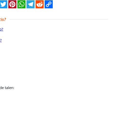
is?
o?
?
de talen: