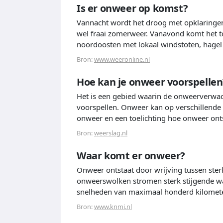
Is er onweer op komst?
Vannacht wordt het droog met opklaringe
wel fraai zomerweer. Vanavond komt het to
noordoosten met lokaal windstoten, hagel
Bron:
www.weeronline.nl
Hoe kan je onweer voorspellen
Het is een gebied waarin de onweerverwac
voorspellen. Onweer kan op verschillende 
onweer en een toelichting hoe onweer ont
Bron:
weerslag.nl
Waar komt er onweer?
Onweer ontstaat door wrijving tussen ster
onweerswolken stromen sterk stijgende wa
snelheden van maximaal honderd kilomete
Bron:
www.knmi.nl