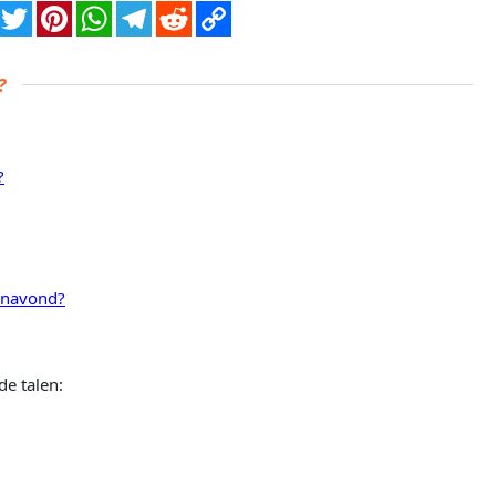
?
?
anavond?
de talen: