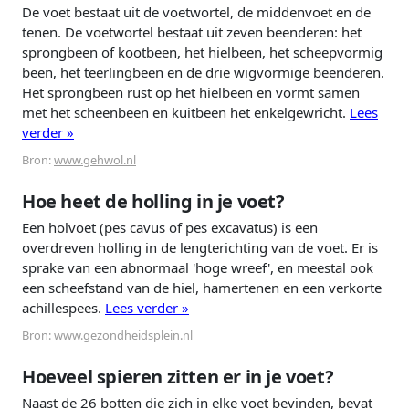
De voet bestaat uit de voetwortel, de middenvoet en de
tenen. De voetwortel bestaat uit zeven beenderen: het
sprongbeen of kootbeen, het hielbeen, het scheepvormig
been, het teerlingbeen en de drie wigvormige beenderen.
Het sprongbeen rust op het hielbeen en vormt samen
met het scheenbeen en kuitbeen het enkelgewricht.
Lees
verder »
Bron:
www.gehwol.nl
Hoe heet de holling in je voet?
Een holvoet (pes cavus of pes excavatus) is een
overdreven holling in de lengterichting van de voet. Er is
sprake van een abnormaal 'hoge wreef', en meestal ook
een scheefstand van de hiel, hamertenen en een verkorte
achillespees.
Lees verder »
Bron:
www.gezondheidsplein.nl
Hoeveel spieren zitten er in je voet?
Naast de 26 botten die zich in elke voet bevinden, bevat