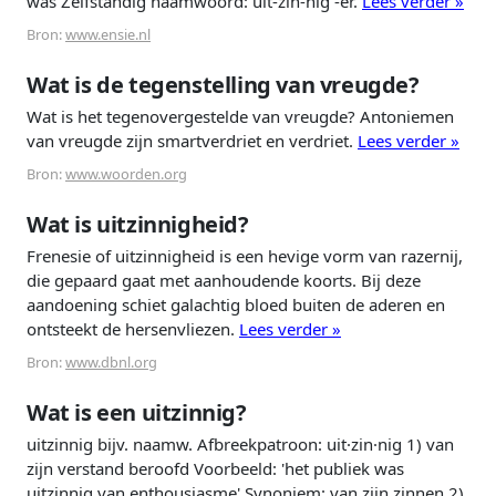
was Zelfstandig naamwoord: uit-zin-nig -er.
Lees verder »
Bron:
www.ensie.nl
Wat is de tegenstelling van vreugde?
Wat is het tegenovergestelde van vreugde? Antoniemen
van vreugde zijn smartverdriet en verdriet.
Lees verder »
Bron:
www.woorden.org
Wat is uitzinnigheid?
Frenesie of uitzinnigheid is een hevige vorm van razernij,
die gepaard gaat met aanhoudende koorts. Bij deze
aandoening schiet galachtig bloed buiten de aderen en
ontsteekt de hersenvliezen.
Lees verder »
Bron:
www.dbnl.org
Wat is een uitzinnig?
uitzinnig bijv. naamw. Afbreekpatroon: uit·zin·nig 1) van
zijn verstand beroofd Voorbeeld: 'het publiek was
uitzinnig van enthousiasme' Synoniem: van zijn zinnen 2)