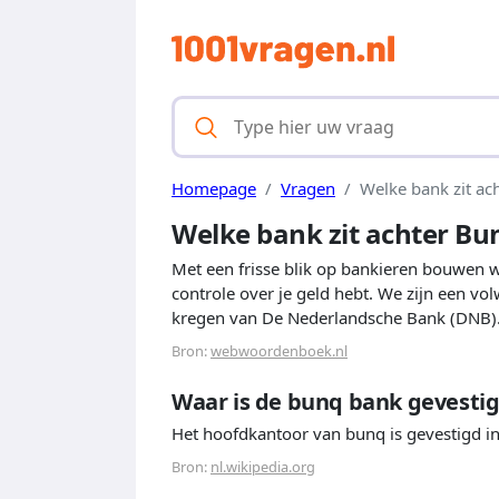
Homepage
Vragen
Welke bank zit ac
Welke bank zit achter Bu
Met een frisse blik op bankieren bouwen w
controle over je geld hebt. We zijn een vo
kregen van De Nederlandsche Bank (DNB)
Bron:
webwoordenboek.nl
Waar is de bunq bank gevesti
Het hoofdkantoor van bunq is gevestigd i
Bron:
nl.wikipedia.org