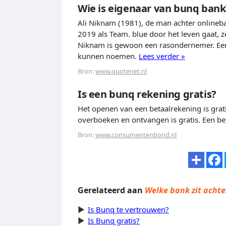
Wie is eigenaar van bunq bank
Ali Niknam (1981), de man achter onlineba
2019 als Team. blue door het leven gaat, zeg
Niknam is gewoon een rasondernemer. Een u
kunnen noemen.
Lees verder »
Bron:
www.quotenet.nl
Is een bunq rekening gratis?
Het openen van een betaalrekening is grat
overboeken en ontvangen is gratis. Een bet
Bron:
www.consumentenbond.nl
Gerelateerd aan
Welke bank zit acht
Is Bunq te vertrouwen?
Is Bunq gratis?