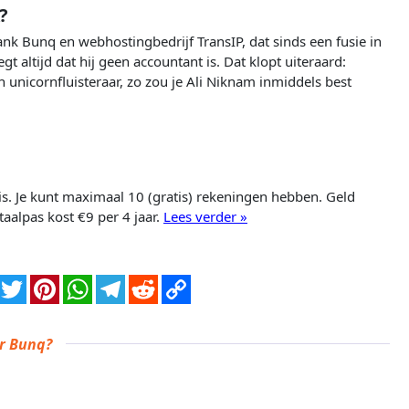
?
nk Bunq en webhostingbedrijf TransIP, dat sinds een fusie in
t altijd dat hij geen accountant is. Dat klopt uiteraard:
nicornfluisteraar, zo zou je Ali Niknam inmiddels best
is. Je kunt maximaal 10 (gratis) rekeningen hebben. Geld
aalpas kost €9 per 4 jaar.
Lees verder »
er Bunq?