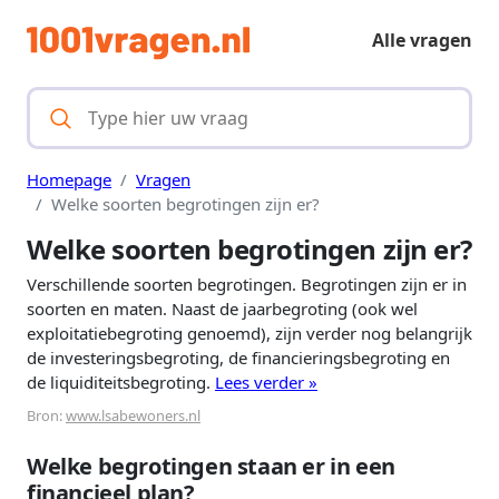
Alle vragen
Homepage
Vragen
Welke soorten begrotingen zijn er?
Welke soorten begrotingen zijn er?
Verschillende soorten begrotingen. Begrotingen zijn er in
soorten en maten. Naast de jaarbegroting (ook wel
exploitatiebegroting genoemd), zijn verder nog belangrijk
de investeringsbegroting, de financieringsbegroting en
de liquiditeitsbegroting.
Lees verder »
Bron:
www.lsabewoners.nl
Welke begrotingen staan er in een
financieel plan?