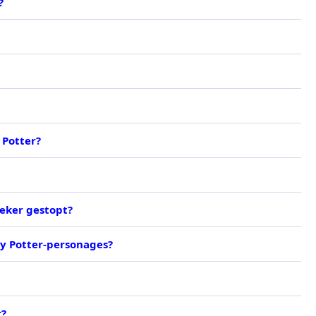
?
 Potter?
eker gestopt?
ry Potter-personages?
r?