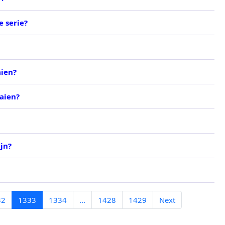
e serie?
aien?
aien?
jn?
32
1333
1334
...
1428
1429
Next