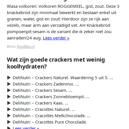
Wasa volkoren: Volkoren ROGGEMEEL, gist, zout. Deze 3
knäckebröd zijn minimaal bewerkt en bestaan enkel uit
granen, water, gist en zout! Hierdoor zijn ze rijk aan
vezels, maar arm aan verzadigd vet. AH Knäckebröd
pompoenpit-sesam is de variant die ik zeker niet zou
aanraden!24 aug.
Lees verder »
Bron:
foodlies.nl
Wat zijn goede crackers met weinig
koolhydraten?
DeliNutri – Crackers Naturel. Waardering 5 uit 5. ...
DeliNutri – Crackers Zadenmix. ...
DeliNutri – Crackers Sesam. ...
DeliNutri – Crackers Zonnebloempit. ...
DeliNutri – Crackers Kaas. ...
DeliNutri – Cracottes Naturel. ...
DeliNutri – Cracottes Melkchocolade. ...
DeliNutri – Cracottes Pure Chocolade.
Lees verder »