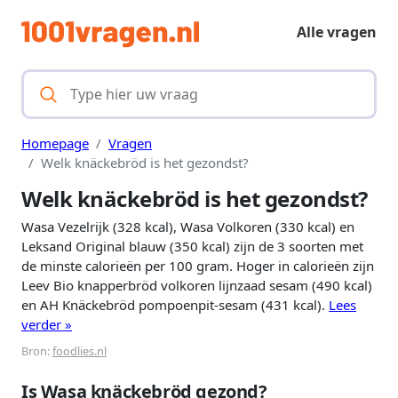
Alle vragen
Homepage
Vragen
Welk knäckebröd is het gezondst?
Welk knäckebröd is het gezondst?
Wasa Vezelrijk (328 kcal), Wasa Volkoren (330 kcal) en
Leksand Original blauw (350 kcal) zijn de 3 soorten met
de minste calorieën per 100 gram. Hoger in calorieën zijn
Leev Bio knapperbröd volkoren lijnzaad sesam (490 kcal)
en AH Knäckebröd pompoenpit-sesam (431 kcal).
Lees
verder »
Bron:
foodlies.nl
Is Wasa knäckebröd gezond?